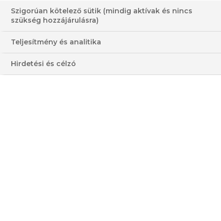
JÓ SZAKÁCS,
JIMMY
Szigorúan kötelező sütik (mindig aktívak és nincs
szükség hozzájárulásra)
ROSSZ
FRANCIA
KONYHAI
Teljesítmény és analitika
SZAKÁCS
MÓDRA
CSATÁI
Hirdetési és célzó
⏸
MŰSORÚJSÁG
én
szo
vas
h
7
08
09
g.
aug.
aug.
a