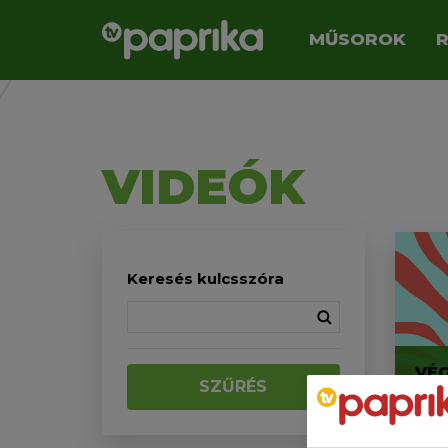
MŰSOROK
VIDEÓK
Keresés kulcsszóra
VÉG
SZŰRÉS
DIN