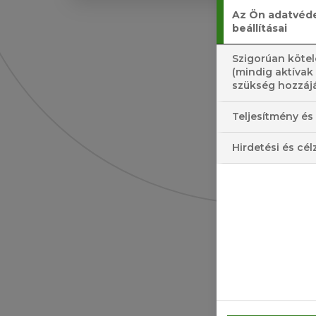
Az Ön adatvéd
beállításai
Szigorúan kötel
(mindig aktívak
szükség hozzájá
Teljesítmény és 
HO
Hirdetési és cél
GÖ
MÁ