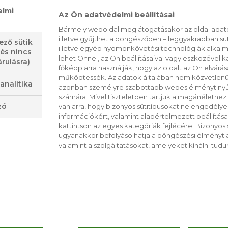
elmi
Az Ön adatvédelmi beállításai
Bármely weboldal meglátogatásakor az oldal adato
illetve gyűjthet a böngészőben – leggyakrabban sü
ező sütik
illetve egyéb nyomonkövetési technológiák alkalma
 és nincs
lehet Önnel, az Ön beállításaival vagy eszközével k
rulásra)
főképp arra használják, hogy az oldalt az Ön elvárása
FINOM ÉS MUTATÓS
működtessék. Az adatok általában nem közvetlenül
analitika
MOKVÁR TORTA
RÓZSÁK RÉPÁBÓL
azonban személyre szabottabb webes élményt nyú
számára. Mivel tiszteletben tartjuk a magánélethez 
zó
van arra, hogy bizonyos sütitípusokat ne engedély
információkért, valamint alapértelmezett beállítá
kattintson az egyes kategóriák fejlécére. Bizonyos sü
ugyanakkor befolyásolhatja a böngészési élményt a
valamint a szolgáltatásokat, amelyeket kínálni tudu
CS
RO
RÖG JOGHURTOS
KÉSZÍTSÜNK LAZAC
RTOGATÓ
VÁLTOZATOSAN