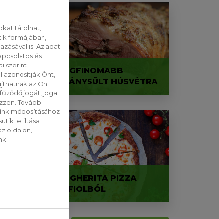
kat tárolhat,
tik formájában,
zásával is. Az adat
apcsolatos és
i szerint
A LEGFINOMABB
 azonosítják Önt,
BÁRÁNYSÜLT HÚSVÉTRA
jthatnak az Ön
fűződő jogát, joga
ezzen. További
saink módosításához
tik letiltása
z oldalon,
nk.
OT
MARGHERITA PIZZA
KARFIOLBÓL