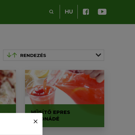
HU
RENDEZÉS
HŰSÍTŐ EPRES
N
LIMONÁDÉ