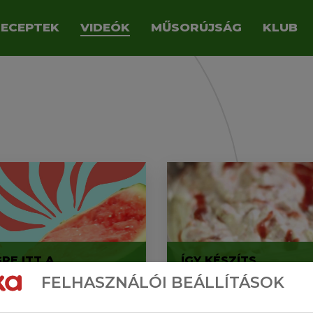
RECEPTEK
VIDEÓK
MŰSORÚJSÁG
KLUB
RE ITT A
ÍGY KÉSZÍTS
NYESZEZON!
EPERFAGYIT OTTHO
FELHASZNÁLÓI BEÁLLÍTÁSOK