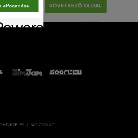
KÖVETKEZŐ OLDAL
s elfogadása
ADATKEZELÉS
KAPCSOLAT