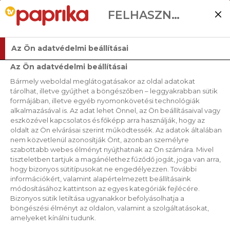
FELHASZNÁLÓI BEÁLLÍTÁSOK
Az Ön adatvédelmi beállításai
Az Ön adatvédelmi beállításai
Bármely weboldal meglátogatásakor az oldal adatokat
tárolhat, illetve gyűjthet a böngészőben – leggyakrabban sütik
formájában, illetve egyéb nyomonkövetési technológiák
alkalmazásával is. Az adat lehet Önnel, az Ön beállításaival vagy
eszközével kapcsolatos és főképp arra használják, hogy az
oldalt az Ön elvárásai szerint működtessék. Az adatok általában
nem közvetlenül azonosítják Önt, azonban személyre
szabottabb webes élményt nyújthatnak az Ön számára. Mivel
tiszteletben tartjuk a magánélethez fűződő jogát, joga van arra,
hogy bizonyos sütitípusokat ne engedélyezzen. További
információkért, valamint alapértelmezett beállításaink
módosításához kattintson az egyes kategóriák fejlécére.
Bizonyos sütik letiltása ugyanakkor befolyásolhatja a
böngészési élményt az oldalon, valamint a szolgáltatásokat,
amelyeket kínálni tudunk.