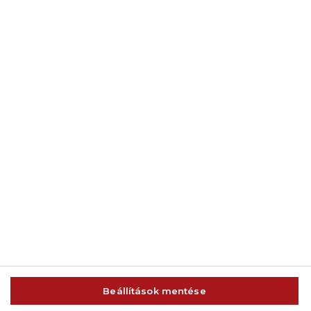
© 2014-2026 AMC Global Media Inc. Minden jog fenntartva.
Beállítások mentése
IMPRESSZUM