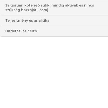
Szigorúan kötelező sütik (mindig aktívak és nincs
szükség hozzájárulásra)
Teljesítmény és analitika
Hirdetési és célzó
RUGELACH
HOZZÁVALÓK
3 - 4 FŐRE