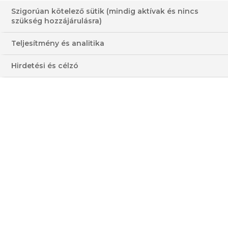
Szigorúan kötelező sütik (mindig aktívak és nincs
ALMÁS PITE GYÖMBÉRREL,
szükség hozzájárulásra)
ROPOGÓS TÉSZTÁVAL
Teljesítmény és analitika
60-120 PERC
KÖZEPES
Hirdetési és célzó
OLCSÓ
MAGAS
HOZZÁVALÓK
3 - 4 FŐRE