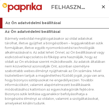
FELHASZNÁLÓI BEÁLLÍTÁSOK
Az Ön adatvédelmi beállításai
Az Ön adatvédelmi beállításai
Bármely weboldal meglátogatásakor az oldal adatokat
tárolhat, illetve gyűjthet a böngészőben – leggyakrabban sütik
formájában, illetve egyéb nyomonkövetési technológiák
alkalmazásával is. Az adat lehet Önnel, az Ön beállításaival vagy
eszközével kapcsolatos és főképp arra használják, hogy az
oldalt az Ön elvárásai szerint működtessék. Az adatok általában
nem közvetlenül azonosítják Önt, azonban személyre
szabottabb webes élményt nyújthatnak az Ön számára. Mivel
tiszteletben tartjuk a magánélethez fűződő jogát, joga van arra,
hogy bizonyos sütitípusokat ne engedélyezzen. További
információkért, valamint alapértelmezett beállításaink
módosításához kattintson az egyes kategóriák fejlécére.
Bizonyos sütik letiltása ugyanakkor befolyásolhatja a
böngészési élményt az oldalon, valamint a szolgáltatásokat,
amelyeket kínálni tudunk.